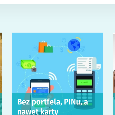
Bez portfela, PINu, a
nawet karty