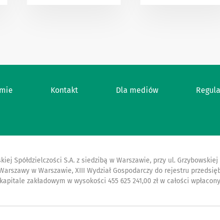
amie
Kontakt
Dla mediów
Regul
kiej Spółdzielczości S.A. z siedzibą w Warszawie, przy ul. Grzybowski
 Warszawy w Warszawie, XIII Wydział Gospodarczy do rejestru przeds
 kapitale zakładowym w wysokości 455 625 241,00 zł w całości wpłacon