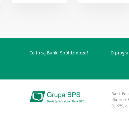
Co to są Banki Spółdzielcze?
O progr
Bank Pols
dla m.st.
01-959, o