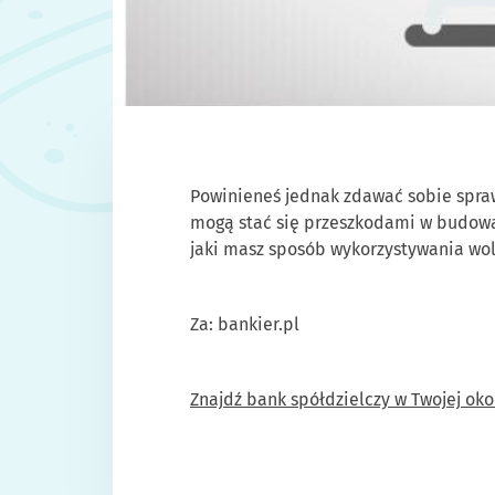
Powinieneś jednak zdawać sobie spraw
mogą stać się przeszkodami w budowan
jaki masz sposób wykorzystywania wol
Za: bankier.pl
Znajdź bank spółdzielczy w Twojej oko