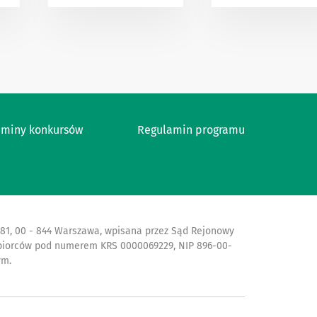
aminy konkursów
Regulamin programu
ej 81, 00 - 844 Warszawa, wpisana przez Sąd Rejonowy
iębiorców pod numerem KRS 0000069229, NIP 896-00-
ym.