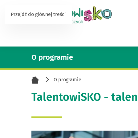
Przejdź do głównej treści
O programie
O programie
TalentowiSKO - tale