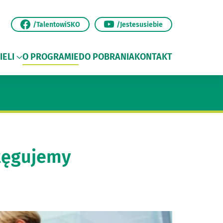
/TalentowiSKO
/Jestesusiebie
IELI
O PROGRAMIE
DO POBRANIA
KONTAKT
tęgujemy