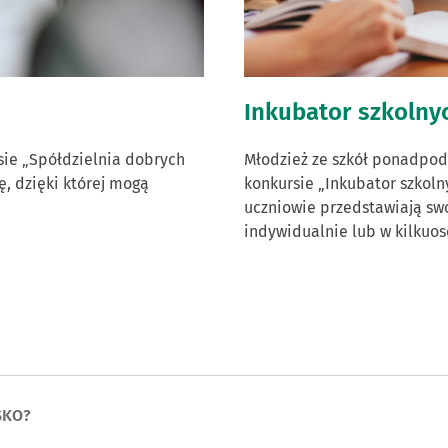
Inkubator szkolny
sie „Spółdzielnia dobrych
Młodzież ze szkół ponadpo
ę, dzięki której mogą
konkursie „Inkubator szkol
uczniowie przedstawiają swo
indywidualnie lub w kilkuo
SKO?