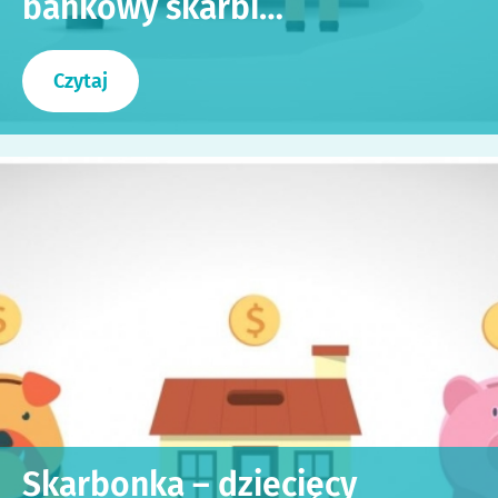
bankowy skarbi…
Czytaj
Skarbonka – dziecięcy