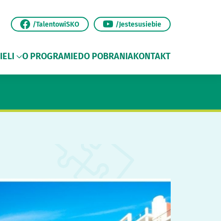
/TalentowiSKO
/Jestesusiebie
IELI
O PROGRAMIE
DO POBRANIA
KONTAKT