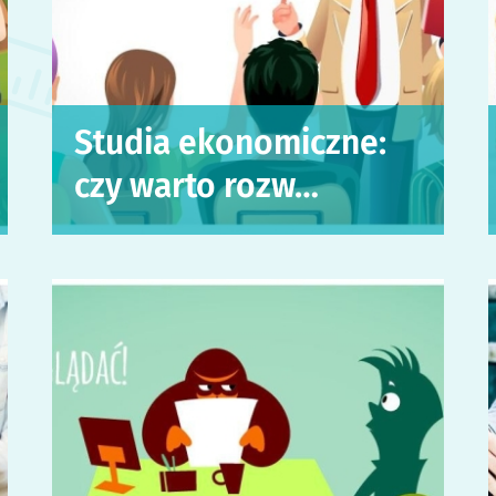
Studia ekonomiczne:
czy warto rozw…