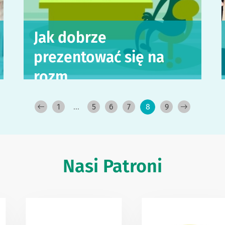
Jak dobrze
prezentować się na
rozm…
1
…
5
6
7
8
9
Nasi Patroni