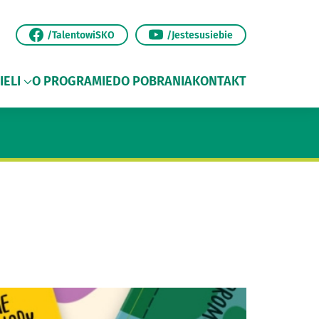
/TalentowiSKO
/Jestesusiebie
IELI
O PROGRAMIE
DO POBRANIA
KONTAKT