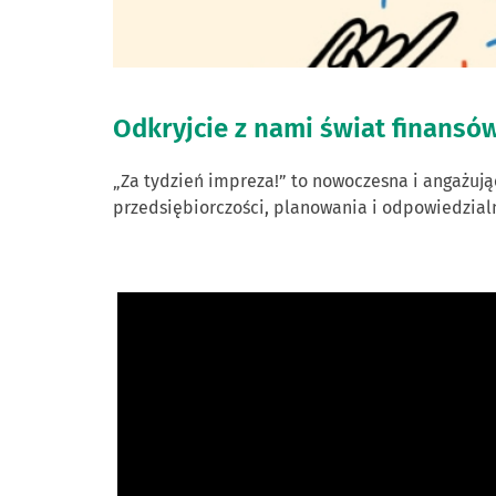
Odkryjcie z nami świat finansów
„Za tydzień impreza!” to nowoczesna i angażują
przedsiębiorczości, planowania i odpowiedzia