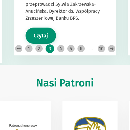
przeprowadzi Sylwia Zakrzewska-
Anucińska, Dyrektor ds. Współpracy
Zrzeszeniowej Banku BPS.
Czytaj
1
2
3
4
5
6
…
10
Nasi Patroni