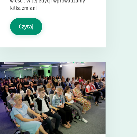
wieści. W tej edycji wprowadzamy
kilka zmian!
Czytaj