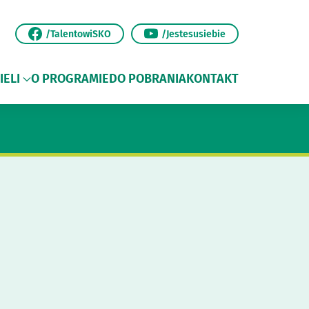
/TalentowiSKO
/Jestesusiebie
IELI
O PROGRAMIE
DO POBRANIA
KONTAKT