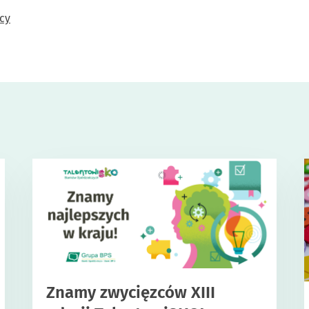
icy
Znamy zwycięzców XIII