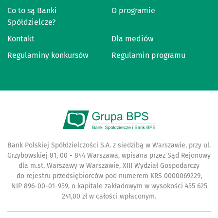
Co to są Banki
O programie
Spółdzielcze?
Kontakt
Dla mediów
Regulaminy konkursów
Regulamin programu
Bank Polskiej Spółdzielczości S.A. z siedzibą w Warszawie, przy ul.
Grzybowskiej 81, 00 - 844 Warszawa, wpisana przez Sąd Rejonowy
dla m.st. Warszawy w Warszawie, XIII Wydział Gospodarczy
do rejestru przedsiębiorców pod numerem KRS 0000069229,
NIP 896-00-01-959, o kapitale zakładowym w wysokości 455 625
241,00 zł w całości wpłaconym.